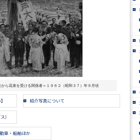
性から花束を受ける関係者＝１９６２（昭和３７）年９月頃
い】
紹介写真について
ブス）
動車・船舶ほか