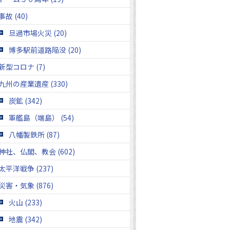
事故 (40)
旦過市場火災 (20)
博多駅前道路陥没 (20)
新型コロナ (7)
九州の産業遺産 (330)
炭鉱 (342)
軍艦島（端島） (54)
八幡製鉄所 (87)
神社、仏閣、教会 (602)
太平洋戦争 (237)
災害・気象 (876)
火山 (233)
地震 (342)