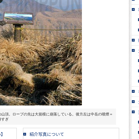
の山頂。ロープの先は大規模に崩落している。後方左は中岳の噴煙＝
時すぎ
い】
紹介写真について