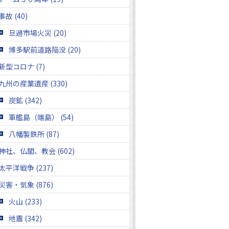
事故 (40)
旦過市場火災 (20)
博多駅前道路陥没 (20)
新型コロナ (7)
九州の産業遺産 (330)
炭鉱 (342)
軍艦島（端島） (54)
八幡製鉄所 (87)
神社、仏閣、教会 (602)
太平洋戦争 (237)
災害・気象 (876)
火山 (233)
地震 (342)