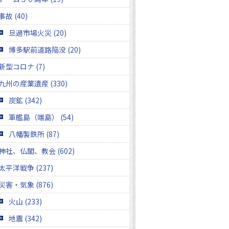
事故 (40)
旦過市場火災 (20)
博多駅前道路陥没 (20)
新型コロナ (7)
九州の産業遺産 (330)
炭鉱 (342)
軍艦島（端島） (54)
八幡製鉄所 (87)
神社、仏閣、教会 (602)
太平洋戦争 (237)
災害・気象 (876)
火山 (233)
地震 (342)