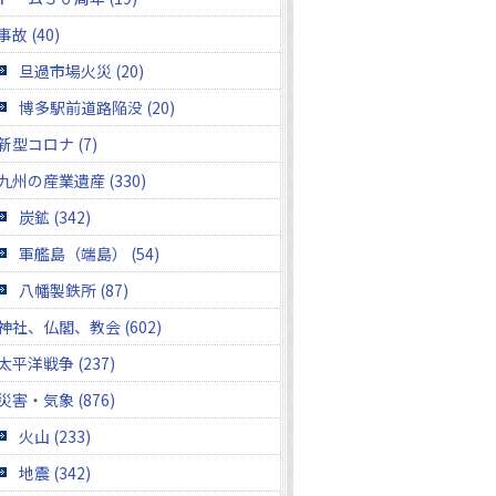
事故 (40)
旦過市場火災 (20)
博多駅前道路陥没 (20)
新型コロナ (7)
九州の産業遺産 (330)
炭鉱 (342)
軍艦島（端島） (54)
八幡製鉄所 (87)
神社、仏閣、教会 (602)
太平洋戦争 (237)
災害・気象 (876)
火山 (233)
地震 (342)