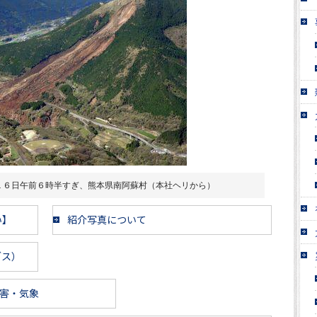
１６日午前６時半すぎ、熊本県南阿蘇村（本社ヘリから）
い】
紹介写真について
ブス）
害・気象