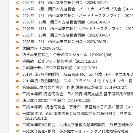
2024年 3月 西日本支店長会例会（2024/02/14）
2024年 2月 西日本支店長会・パートナーズクラブ例会（2024/0
2024年 1月 西日本支店長会・パートナーズクラブ例会（2024/0
2023年 12月 西日本支店長会例会（2024/01/05）
2023年 11月 西日本支店長会・パートナーズクラブ例会（2024/
2023年 10月 西日本支店長会例会（2023/09/06）
2023年 9月 西日本支店長会例会（2023/08/25）
次回案内（2020/07/31）
西日本支店長会 今後のスケジュール（2020/01/06）
手嶋龍一氏がアジア情勢解説（2019/12/05）
手嶋龍一氏がアジア情勢解説（2019/12/05）
2019年度7月合同例会 Asia Risk Monitor 代表 ロー・ダニエル
2019年度4月合同例会 スターフライヤーおもてなしセンター長 渕け
第8回西日本会合同例会 作家 佐藤優氏が講演（2019/03/27）
平成30年度2月合同例会 日本銀行 福岡支店長 宮下俊郎氏が講演（2
西日本会2019新年祝賀会（2019/01/22）
平成30年度12月合同例会 宗像市 伊豆美沙子市長が講演（2018/
平成30年10月西日本支店長会設立40周年記念特別例会 歴史
（2018/10/12）
平成30年度9月例会 九州大学准教授起業部顧問 熊野正樹氏が講演（
平成30年度8月例会 英進館ホールディングス代表取締役社長 筒井