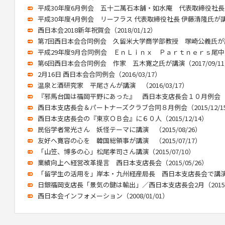
平成30年度6月例会 五十二萬石本舗・如水庵 代表取締役社長 森
平成30年度4月例会 リーフラス 代表取締役社長 伊藤清隆氏が講演（
西日本会2018新年祝賀会（2018/01/12）
第7回西日本会合同例会 久留米大学商学部教授 塚崎公義氏が講演（
平成29年度9月合同例会 ＥｎＬｉｎｘ Ｐａｒｔｎｅｒｓ尾中泰氏が
第6回西日本会合同例会 作家 五木寛之氏が講演（2017/09/1
2月16日 西日本会合同例会（2016/03/17）
温泉と酒研究家 平尾さんが講演 （2016/03/17）
『邪馬台国は福岡平野にあった』 西日本支店長会１０月例会（201
西日本支店長会＆パートナーズクラブ合同８月例会（2015/12/1
西日本支店長会の『東京ＯＢ会』に６０人（2015/12/14）
民俗学者常光さん 妖怪テーマに講演 （2015/08/26）
友好へ寛容の心を 韓国総領事が講演 （2015/07/17）
「山笠、博多の心」松尾孝司さん講演（2015/07/10）
業績向上へ経営改革提言 西日本支店長会（2015/05/26）
「留学生の活用を」岸本・九州経産局長 西日本支店長会で講演（20
日銀福岡支店長「景気の鍵は輸出」／西日本支店長会2月（2015/0
西日本会インフォメーション（2008/01/01）