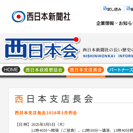
試し読み
企業情報
お知ら
西日本支店長会2026年3月例会
【日 時】
2025
年
3
月
5
日（木）
11
時
40
分～開場（ご昼食）、
12
時
30
分～講演、
13
時
40
分