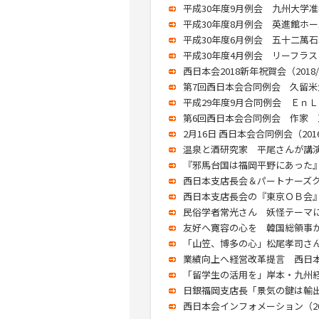
平成30年度9月例会 九州大学准教
平成30年度8月例会 英進館ホー
平成30年度6月例会 五十二萬石
平成30年度4月例会 リーフラス 
西日本会2018新年祝賀会（2018/0
第7回西日本会合同例会 久留米大
平成29年度9月合同例会 ＥｎＬ
第6回西日本会合同例会 作家 五木
2月16日 西日本会合同例会（2016/
温泉と酒研究家 平尾さんが講演 （
『邪馬台国は福岡平野にあった』 
西日本支店長会＆パートナーズクラブ
西日本支店長会の『東京ＯＢ会』に６
民俗学者常光さん 妖怪テーマに講演
友好へ寛容の心を 韓国総領事が講演
「山笠、博多の心」松尾孝司さん講演
業績向上へ経営改革提言 西日本支店
「留学生の活用を」岸本・九州経産
日銀福岡支店長「景気の鍵は輸出」／
西日本会インフォメーション（2008