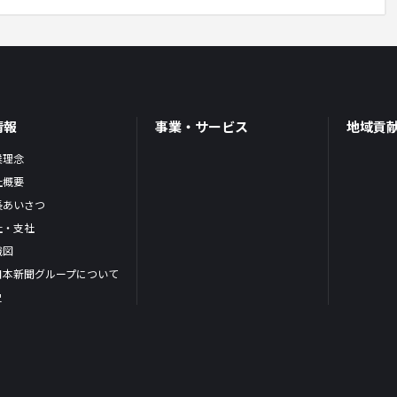
情報
事業・サービス
地域貢
業理念
社概要
長あいさつ
社・支社
織図
日本新聞グループについて
史