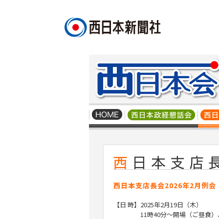
西日本支店長会2026年2月例会
【日 時】
2025
年
2
月
19
日（木）
11
時
40
分～開場（ご昼食）