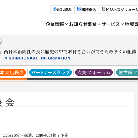
試し読み
購読申込
ビジネスソリュー
企業情報
お知らせ
事業・サービス
地域
、
12
時
30
分～講演、
13
時
40
分終了予定