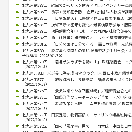
北九州第587回 線虫でがんリスク検査／ 九大発ベンチャー企業、畠
北九州第586回 食事で認知症予防／ 吉野九州歯科大教授が講演（20
北九州第585回 「自損型輸入」に警鐘／輸出支援の小島氏（2023/
北九州第584回 技術革新で犯罪も変化／最高検察庁参与・服藤恵三氏
北九州第583回 衆院解散今年中にも」／共同通信社政治部長の杉田氏
北九州第582回 賃上げ背景に経済安保／ ニッセイ基礎研究所の矢嶋
北九州第581回 「自分の国は自分で守る」 西日本政懇 元統幕長折
北九州第580回 脱炭素へ時間との闘い 政経懇話会１月例会・
子氏講演（2023/01/30）
北九州第579回 「着地点決めず手を動かす」 政経懇話会 イ
（2022/12/13）
北九州578回 米球界に学ぶ成功術 タック川本 西日本政経懇話会 １
北九州第577回 「施設減らし、多機能に」 循環のまちづくり
（2022/10/19）
北九州第576回 「景気は緩やかな回復継続」／経済調査会社の小林氏
北九州第575回 「国際政治のリーダーシップ重要」／米中外交史研
北九州第574回 「看板政策に本腰」／岸田政権の課題 ／ 政
（2022/10/18）
北九州第573回 円安定着、物価高続く／サハリンの権益維持
（2022/10/18）
北九州第572回 「国の〝履歴書〟見て」／岡本氏 中国と日本の違い