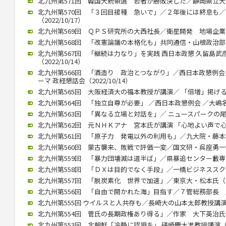
北九州第571回 韓国大統領選 若者が勝敗決した／静岡県立大 奥
北九州第570回 「３回目接種 急いで」／２年後には終息も
（2022/10/17）
北九州第569回 ＱＰＳ研究所の大西社長／衛星開発 地場企業と連携
北九州第568回 「改憲論議の本格化も」共同通信・山根政治部長（2
北九州第567回 「継続は力なり」を実践 西日本政懇 久留島
（2022/10/14）
北九州第566回 「酒造り 政治とつながり」／西日本政懇例会
ーマ 政経懇話会（2022/10/14）
北九州第565回 大阪経済大の福本教授が講演／ 「倍増」掲げる中国
北九州第564回 「独立自尊が必要」 ／西日本政懇例会 ／大嶋名誉教
北九州第563回 「異なる立場と対話を」／ ニュースパークの尾高館
北九州第562回 元ＮＨＫアナ 宮本氏が講演 「心地よい声で心をつ
北九州第561回 「原子力 発電以外の利用も」／九大院・藤本教授（
北九州第560回 蒙古襲来、敗戦で評価一変／国文研・呉座勇一助教（
北九州第559回 「暴力団壊滅は道半ば」／県暴追センター藪専務理事
北九州第558回 「ＤＸは目的でなく手段」／一橋ビジネススクール
北九州第557回 「脱炭素化 世界で加速」／東京大・松本氏（202
北九州第556回 「自由で開かれた海」目指す／７管総務部長 馬渕氏
北九州第555回 ウイルスと人共存も／長崎大の山本太郎教授講演（20
北九州第554回 菅氏の長期政権あり得る」／作家 大下英治氏（20
北九州第553回 北朝鮮「冷静に認識を」 礒崎慶大准教授講演（202