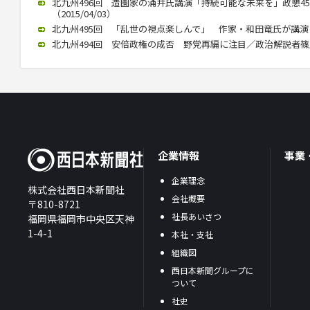
北九州496回 造園家の涌井氏講演「持続可能な未来を」政懇4
（2015/04/03）
北九州495回 「乱世の視点楽しんで」 作家・和田竜氏が講演（20
北九州494回 安倍政権の成否 野党再編に注目／政治解説者篠原氏講
企業情報
事業
企業理念
株式会社西日本新聞社
会社概要
〒810-8721
社長あいさつ
福岡県福岡市中央区天神
1-4-1
本社・支社
組織図
西日本新聞グループに
ついて
社史