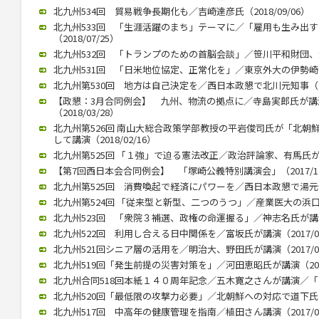
北九州534回 貿易戦争長期化も／吉崎達彦氏（2018/09/06）
北九州533回 「生涯活躍のまち」テーマに／「雇用も生み出
（2018/07/25）
北九州532回 「トランプのための首脳会談」／笹川平和財団、渡部
北九州531回 「日米地位協定、正常化を」／東京外大の伊勢崎教授（
北九州第530回 地方は自己決定を／西日本政懇で北川元知事（201
【政懇：3月合同例会】 九州、物流の拠点に／寺島実郎氏が
（2018/03/28）
北九州第526回 南山大総合政策学部教授の平岩俊司氏が「北朝
して講演（2018/02/16）
北九州第525回 「１強」で迫る憲法改正／政治評論家、有馬氏が講演（
【第7回西日本会合同例会】 「塚崎公義特別講演会」（2017/12
北九州第525回 消費喚起で経済にパワーを／西日本政懇で湯元健治氏
北九州第524回 「従来型と新型、二つのうつ」／産業医大の浜口教授
北九州523回 「衆院３補選、政権の命運握る」／神志名氏が講演（2
北九州522回 利用し合える日中関係を／富坂氏が講演（2017/07
北九州521回シニア層の活用を／明治大、野田氏が講演（2017/06
北九州519回「発生前提の災害対策を」／河田恵昭氏が講演（2017/
北九州合同518回本紙１４０周年記念／五木寛之さんが講演／「いま
北九州520回「最低限の攻撃力必要」／北朝鮮への対応で道下氏 政
北九州517回 中高年の健康管理を指南／植田さん講演（2017/02