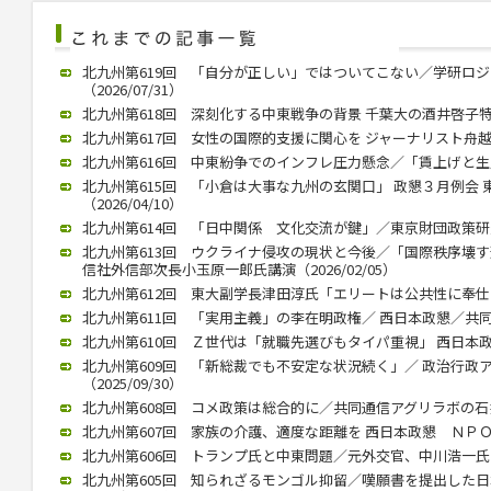
北九州第619回 「自分が正しい」ではついてこない／学研ロ
（2026/07/31）
北九州第618回 深刻化する中東戦争の背景 千葉大の酒井啓子特任教
北九州第617回 女性の国際的支援に関心を ジャーナリスト舟越氏 西
北九州第616回 中東紛争でのインフレ圧力懸念／「賃上げと生産性向
北九州第615回 「小倉は大事な九州の玄関口」 政懇３月例会
（2026/04/10）
北九州第614回 「日中関係 文化交流が鍵」／東京財団政策研究所
北九州第613回 ウクライナ侵攻の現状と今後／「国際秩序壊
信社外信部次長小玉原一郎氏講演（2026/02/05）
北九州第612回 東大副学長津田淳氏「エリートは公共性に奉仕する」
北九州第611回 「実用主義」の李在明政権／ 西日本政懇／共同通信
北九州第610回 Ｚ世代は「就職先選びもタイパ重視」 西日本政懇 
北九州第609回 「新総裁でも不安定な状況続く」／ 政治行政
（2025/09/30）
北九州第608回 コメ政策は総合的に／共同通信アグリラボの石井氏（
北九州第607回 家族の介護、適度な距離を 西日本政懇 ＮＰＯ代表
北九州第606回 トランプ氏と中東問題／元外交官、中川浩一氏が講演
北九州第605回 知られざるモンゴル抑留／嘆願書を提出した