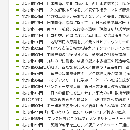
北九州516回 日米関係、変化に備えよ／西日本政懇で会田氏が講演（
北九州515回 「外交解散あり得る」／安倍政権テーマに御厨貴氏が講
北九州514回 北方領土交渉、失敗できない／元外交官、東郷氏が講演
北九州513回 日中関係、冷静に捉えて／西日本政懇で興梠氏（201
北九州512回 英のＥＵ離脱、先行き不透明／伊藤さゆり氏が講演（2
北九州511回 日ロ外交、経済に注力／本田氏、安倍政権を予測（20
北九州510回 「地球市民の意識を」／元ＮＨＫアナウンサーの古屋氏
北九州509回 問われる安倍首相の指導力／インサイドラインの歳川氏
北九州508回 中国経済の今後探る／富士通総研の柯隆氏講演（201
北九州507回 九州の〝出島化〟成長の鍵／本多機工の龍造寺健介氏が
北九州506回伝統継ぎ、新たな陶芸追求／佐賀の「三右衛門」語る／
北九州505回 「与野党は国家像競え」／伊藤惇夫氏が講演（2016/
北九州504回 トップアスリートに学ぶ「一流」／小松成美氏が講演（
北九州503回「ベンチャー支援大事」新保恵志東海大教授が講演（20
北九州502回 「日本の信頼性を生かせ」／東大の柳川教授が講演（2
9月合同例会 「拉致被害者早く救出を」 蓮池薫さんが講演（2015
北九州500回 第一印象で差をつける／唐澤理恵さん講演（2015/0
北九州499回「日常のあり方 歴史から学んで」／博多の歴女、白駒さ
北九州498回 「プラス思考と自然体で」メンタルトレーナー・高畑好
北九州497回 「笑顔が成果を生む」／駅弁マイスター・三浦由紀江氏