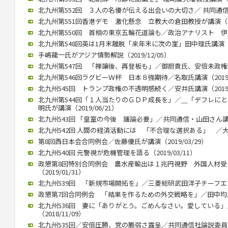
北九州第552回 ３人の名優が伝える出会いの大切さ／ 共同通信の立
北九州第551回香港デモ 激化懸念 立教大の倉田教授が講演（202
北九州第550回 首相の東京五輪花道論も／政治アナリスト 伊藤惇夫
北九州第548回英は1月末離脱「来年末に次の崖」田中理氏講演（202
手嶋龍一氏がアジア情勢解説（2019/12/05）
北九州第547回 「禅譲後、再登板も」／御厨貴氏、安倍未政権語る（
北九州第546回ラグビーＷ杯 日本８強期待／名取氏講演（2019/1
北九州545回 トランプ政権の不透明感続く／安井氏講演（2019/0
北九州第544回「１人当たりのＧＤＰ成長を」／＿「デフレに
明氏が講演（2019/06/21）
北九州543回 「皇室の今後 議論必要」／共同通信・山田さん講演（2
北九州542回 人間の経済活動には 「不合理な選択ある」 ／大江さ
第8回西日本会合同例会／佐藤優氏が講演（2019/03/29）
北九州540回 元警視が危機管理を語る（2019/03/11）
政懇第8回特別合同例会 農水産輸出は１兆円視野 外国人材
（2019/01/31）
北九州539回 「新規市場開拓を」／三菱総研武田洋子チーフエコノミ
政懇第7回合同例会 「結果を作るための外交戦略を」／田中均氏が講
北九州536回 妻に「ありがとう。ごめんなさい。愛している
（2018/11/09）
北九州535回／安倍圧勝、党の脆弱さ露呈／共同通信社論説委員の柿