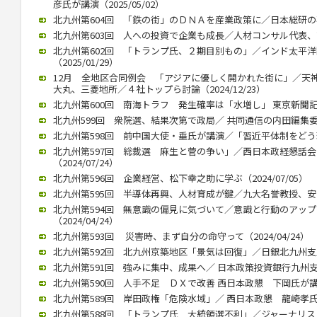
彦氏が講演（2025/05/02）
北九州第604回 「鉄の街」のＤＮＡを産業政策に／日本総研の石川智
北九州第603回 人への投資で企業も成長／人材コンサル代表、高見氏
北九州第602回 「トランプ氏、２期目別もの」／インド太平
（2025/01/29）
12月 全地区合同例会 「アジアに優しく開かれた街に」／天
大丸、三菱地所／４社トップら討論（2024/12/23）
北九州第600回 南海トラフ 発生確率は「水増し」 東京新聞記者・
北九州599回 衆院選、結果次第で政局／ 共同通信の内田編集委員（2
北九州第598回 前中国大使・垂氏が講演／「習近平体制をどう理解
北九州第597回 総裁選 麻生と菅の争い」／西日本政経懇話
（2024/07/24）
北九州第596回 企業経営、松下幸之助に学ぶ（2024/07/05）
北九州第595回 半導体再興、人材育成が鍵／九大名誉教授、安浦氏が
北九州第594回 無意識の偏見に気づいて／意識と行動のアッ
（2024/04/24）
北九州第593回 災害時、まず自分の命守って（2024/04/24）
北九州第592回 北九州京築地区「景気は回復」／日銀北九州支店長
北九州第591回 強みに集中、成果へ／ 日本政策投資銀行九州支店長
北九州第590回 人手不足 ＤＸで改善 西日本政懇 下岡氏が講演（2
北九州第589回 岸田政権「危険水域」／ 西日本政懇 龍崎孝氏（20
北九州第588回 「トランプ氏 大統領選不利」／ジャーナリストの