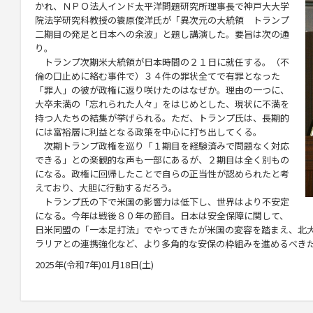
かれ、ＮＰＯ法人インド太平洋問題研究所理事長で神戸大大学
院法学研究科教授の
簑原
俊洋氏が「異次元の大統領 トランプ
二期目の発足と日本への余波」と題し講演した。要旨は次の通
り。
トランプ次期米大統領が日本時間の２１日に就任する。（不
倫の口止めに絡む事件で）３４件の罪状全てで有罪となった
「罪人」の彼が政権に返り咲けたのはなぜか。理由の一つに、
大卒未満の「忘れられた人々」をはじめとした、現状に不満を
持つ人たちの結集が挙げられる。ただ、トランプ氏は、長期的
には富裕層に利益となる政策を中心に打ち出してくる。
次期トランプ政権を巡り「１期目を経験済みで問題なく対応
できる」との楽観的な声も一部にあるが、２期目は全く別もの
になる。政権に回帰したことで自らの正当性が認められたと考
えており、大胆に行動するだろう。
トランプ氏の下で米国の影響力は低下し、世界はより不安定
になる。今年は戦後８０年の節目。日本は安全保障に関して、
日米同盟の「一本足打法」でやってきたが米国の変容を踏まえ、北
ラリアとの連携強化など、より多角的な安保の枠組みを進めるべき
2025年(令和7年)01月18日(土)