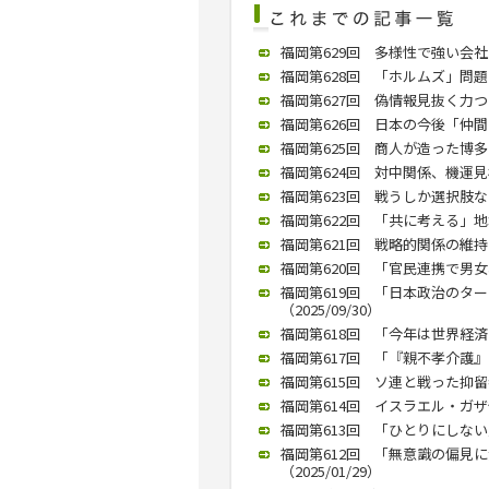
福岡第629回 多様性で強い会社
福岡第628回 「ホルムズ」問題
福岡第627回 偽情報見抜く力つ
福岡第626回 日本の今後「仲間づ
福岡第625回 商人が造った博多
福岡第624回 対中関係、機運見極
福岡第623回 戦うしか選択肢ない
福岡第622回 「共に考える」地域
福岡第621回 戦略的関係の維持を
福岡第620回 「官民連携で男女格
福岡第619回 「日本政治のタ
（2025/09/30）
福岡第618回 「今年は世界経済の
福岡第617回 「『親不孝介護』で
福岡第615回 ソ連と戦った抑留者
福岡第614回 イスラエル・ガザ
福岡第613回 「ひとりにしない
福岡第612回 「無意識の偏見
（2025/01/29）