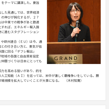
」をテーマに講演した。要旨
した見通しでは、世界経済
）の伸びが鈍化するが、２７
れは中東での戦争があと数週
化すれば、エネルギー輸入国
時に進むスタグフレーション
や欧州連合（ＥＵ）は今、通
国との付き合い方と、景気が低
外国に回る「デフレ輸出」
洋地域の各国と自由貿易協定
た仲間づくりは日本にとっても
力を高める狙いがあり、的を
の人工知能（ＡＩ）を巡っては、米中が激しく覇権争いをしている。勝
市場規模を拡大していくことが大事になる。 （木村知寛）