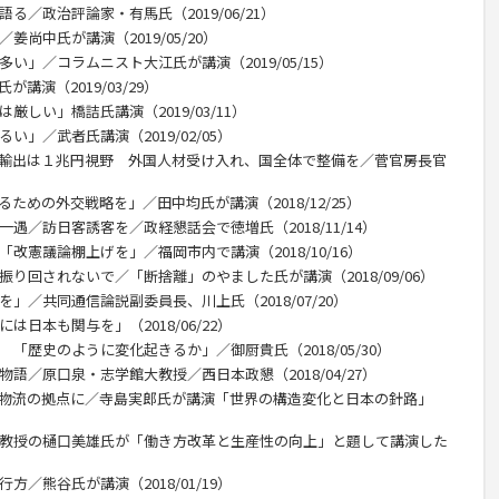
る／政治評論家・有馬氏（2019/06/21）
姜尚中氏が講演（2019/05/20）
い」／コラムニスト大江氏が講演（2019/05/15）
講演（2019/03/29）
厳しい」橋詰氏講演（2019/03/11）
い」／武者氏講演（2019/02/05）
産輸出は１兆円視野 外国人材受け入れ、国全体で整備を／菅官房長官
ための外交戦略を」／田中均氏が講演（2018/12/25）
一遇／訪日客誘客を／政経懇話会で徳増氏（2018/11/14）
改憲議論棚上げを」／福岡市内で講演（2018/10/16）
振り回されないで／「断捨離」のやました氏が講演（2018/09/06）
」／共同通信論説副委員長、川上氏（2018/07/20）
は日本も関与を」（2018/06/22）
 「歴史のように変化起きるか」／御厨貴氏（2018/05/30）
物語／原口泉・志学館大教授／西日本政懇（2018/04/27）
、物流の拠点に／寺島実郎氏が講演「世界の構造変化と日本の針路」
部教授の樋口美雄氏が「働き方改革と生産性の向上」と題して講演した
方／熊谷氏が講演（2018/01/19）