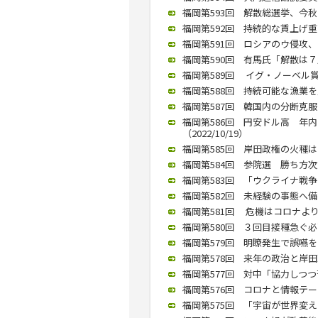
福岡第593回 解散総選挙、今秋
福岡第592回 持続的な賃上げ重要
福岡第591回 ロシアのウ侵攻、
福岡第590回 有馬氏「解散は７月あ
福岡第589回 イグ・ノーベル賞の
福岡第588回 持続可能な漁業を／
福岡第587回 韓国内の分断克服
福岡第586回 円安ドル高 年
（2022/10/19）
福岡第585回 岸田政権の火種は
福岡第584回 参院選 勝ち方次第
福岡第583回 「ウクライナ戦争と
福岡第582回 未経験の事態へ備え
福岡第581回 危機はコロナより
福岡第580回 ３回目接種急ぐ必
福岡第579回 明瞭発生で誤嚥を防ぐ
福岡第578回 来年の政治と岸田政
福岡第577回 対中「協力しつつ苦
福岡第576回 コロナと情報テーマ
福岡第575回 「宇宙が世界変える」