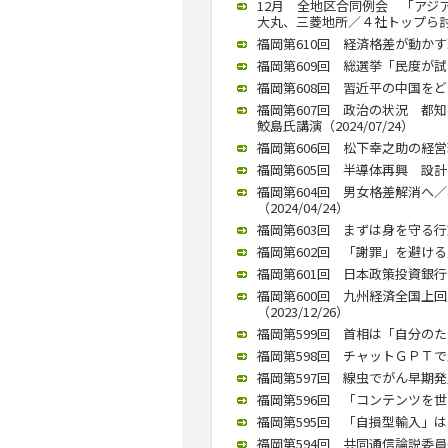
12月 全地区合同例会 「アジ
大丸、三菱地所／４社トップら討論（
福岡第610回 経済格差が動かす
福岡第609回 総選挙「民度が試さ
福岡第608回 習近平の中国をどう
福岡第607回 政治の状況 
鮫島氏講演（2024/07/24）
福岡第606回 松下幸之助の経営理念
福岡第605回 半導体再興 設計と
福岡第604回 男女格差解消へ
（2024/04/24）
福岡第603回 まずは身を守る行動
福岡第602回 「謝罪」を避ける
福岡第601回 日本政策投資銀行九
福岡第600回 九州経済全国上
（2023/12/26）
福岡第599回 首相は「自分のため
福岡第598回 チャットＧＰＴで生
福岡第597回 線虫でがん早期発見
福岡第596回 「コンテンツを世
福岡第595回 「自損型輸入」はリ
福岡第594回 共同通信論説委員長