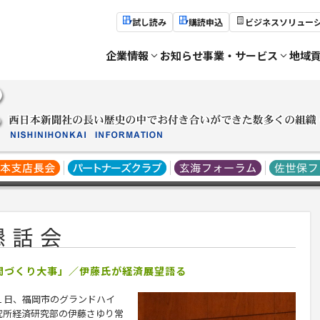
試し読み
購読申込
ビジネスソリュー
企業情報
お知らせ
事業・サービス
地域
仲間づくり大事」／伊藤氏が経済展望語る
１日、福岡市のグランドハイ
究所経済研究部の
伊藤さゆり
常