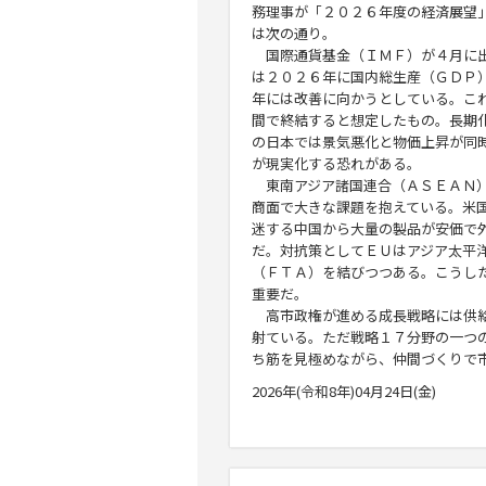
務理事が「２０２６年度の経済展望
は次の通り。
国際通貨基金（ＩＭＦ）が４月に出
は２０２６年に国内総生産（ＧＤＰ
年には改善に向かうとしている。こ
間で終結すると想定したもの。長期
の日本では景気悪化と物価上昇が同
が現実化する恐れがある。
東南アジア諸国連合（ＡＳＥＡＮ）
商面で大きな課題を抱えている。米
迷する中国から大量の製品が安価で
だ。対抗策としてＥＵはアジア太平
（ＦＴＡ）を結びつつある。こうし
重要だ。
高市政権が進める成長戦略には供給
射ている。ただ戦略１７分野の一つ
ち筋を見極めながら、仲間づくりで
2026年(令和8年)04月24日(金)