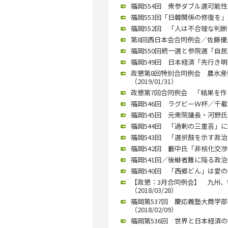
福岡554回 衆参ダブル選可能性語
福岡553回「日韓関係の修復を」／
福岡552回 「人は不合理な判断多
第8回西日本会合同例会／佐藤優氏が
福岡550回統一選と参院選「自民は
福岡549回 日本経済「先行き明る
政懇第8回特別合同例会 農水
（2019/01/31）
政懇第7回合同例会 「結果を作る
福岡546回 ラグビーＷ杯／千載
福岡545回 元衆院議長・河野氏「
福岡544回 「過剰の三重苦」に
福岡543回 「選択肢を示す政治を
福岡542回 藪中氏「非核化交渉に
福岡541回／後継者難に陥る政治
福岡540回 「西郷どん」は愛の
【政懇：3月合同例会】 九州
（2018/03/28）
福岡第537回 慶応義塾大商学
（2018/02/09）
福岡第536回 世界と日本経済の行