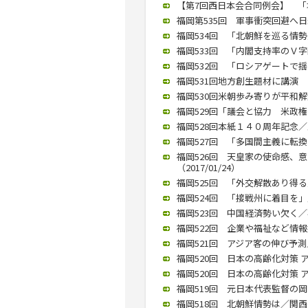
【第7回西日本会合同例会】 「塚崎
福岡第535回 軍事衝突回避へ日米
福岡534回 「北朝鮮を巡る情勢」
福岡533回 「内閣支持率のＶ字回
福岡532回 「ロシアゲートで揺ら
福岡531回地方創生題材に講演 
福岡530回米朝歩み寄りが平和解決
福岡529回「議会と協力 米政権の
福岡528回本紙１４０周年記念／
福岡527回 「多国間主義に転換す
福岡526回 天皇家の使命感、
（2017/01/24）
福岡525回 「外交解散あり得る」
福岡524回 「接戦州に着目を」／
福岡523回 中国経済勢い欠く／石
福岡522回 企業や福祉など情報技
福岡521回 アジア客の伸び予測／
福岡520回 日本の高齢化対策 ア
福岡520回 日本の高齢化対策 ア
福岡519回 元日本代表監督の岡
福岡518回 北朝鮮情勢は／関西学