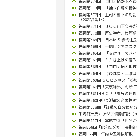
福岡第574回 コロナ禍が改革後押
福岡第573回 「独立自尊の精神を
福岡第572回 上司と部下の対
（2022/10/14）
福岡第571回 ＪＯＣ山下会長が講演
福岡第570回 歴史学者、呉座勇一
福岡第569回 日本ＭＳ初代社長
福岡第568回 一橋ビジネススク
福岡第565回 「６対４」でバイデ
福岡第567回 たたき上げの菅政権
福岡第566回 「コロナ禍と地域
福岡第564回 今後は菅・二階政権
福岡第563回 ５Ｇビジネス「参加
福岡第562回「東京除外」判断 石破
福岡第561回ＢＣＰ「業界の連携重
福岡第560回中東派遣の必要性強調
福岡第558回 「複数の自分使い分
手嶋龍一氏がアジア情勢解説（2019
福岡第557回 軍拡中国「世界が忠
福岡556回「昭和史分析 長期的な
福岡555回 年内や五輪後解散「な