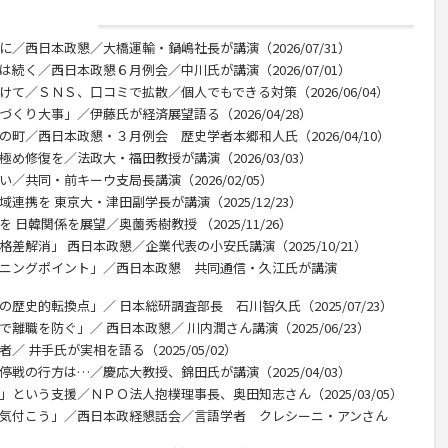
に／西日本政懇／大橋運輸・鍋嶋社長が講演（2026/07/31）
は続く／西日本政懇６月例会／中川氏が講演（2026/07/01）
けて／ＳＮＳ、口コミで拡散／個人でもできる対策（2026/06/04）
くり大事」／伊藤氏が経済展望語る（2026/04/28）
の町／西日本政懇・３月例会 歴史学者本郷和人氏（2026/04/10）
め修復を／法政大・福田教授が講演（2026/03/03）
／共同・前キーウ支局長講演（2026/02/05）
連携を 東京大・津田副学長が講演（2025/12/23）
 日韓関係を展望／奥薗秀樹教授 （2025/11/26）
差解消」 西日本政懇／企業代表の小安氏講演（2025/10/21）
ーニングポイント」／西日本政懇 共同通信・久江氏が講演
歴史的転換点」／ 日本総研調査部長 石川智久氏（2025/07/23）
離職を防ぐ」／ 西日本政懇／ 川内潤さん講演（2025/06/23）
／ 井手氏が実相を語る（2025/05/02）
停戦の行方は…／慶応大教授、錦田氏が講演（2025/04/03）
」という支援／ＮＰＯ法人抱樸理事長、奥田知志さん（2025/03/05）
に気付こう」／西日本政経懇話会／言語学者 クレシーニ・アンさん