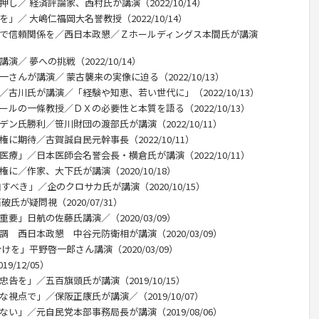
し／ 経済評論家、西村氏が講演（2022/10/14）
」／ 大嶋仁福岡大名誉教授（2022/10/14）
話で信頼関係を／西日本政懇／Ｚホールディングス本間氏が講演
／ 夢への挑戦（2022/10/14）
さんが講演／ 蒙古襲来の実像に迫る（2022/10/13）
／古川氏が講演／「経験や知恵、若い世代に」（2022/10/13）
ールの一條教授／ＤＸの必要性と本質を語る（2022/10/13）
ン氏勝利／笹川財団の渡部氏が講演（2022/10/11）
に期待／古賀誠自民元幹事長（2022/10/11）
医療」／日本医師会名誉会長・横倉氏が講演（2022/10/11）
に／作家、大下氏が講演（2020/10/18）
すべき」／企のクロサカ氏が講演（2020/10/15）
氏が疑問視（2020/07/31）
要」日航の佐藤氏講演／（2020/03/09）
 西日本政懇 中谷元防衛相が講演（2020/03/09）
けを」平野啓一郎さん講演（2020/03/09）
/12/05）
告を」／五百旗頭氏が講演（2019/10/15）
視点で」／保阪正康氏が講演／（2019/10/07）
い」／元自民党本部事務局長が講演（2019/08/06）