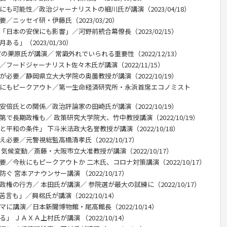
にも可能性／政治ジャーナリストの細川氏が講演（2023/04/18）
／ニッセイ研・伊藤氏（2023/03/20）
「日本の安保にも影響」／河野前統合幕僚長（2023/02/15）
る」（2023/01/30）
栗原氏が講演／ 常識外れでいられる重要性（2022/12/13）
フードジャーナリスト佐々木氏が講演（2022/11/15）
が必要／静岡県立大大学院の奥薗教授が講演（2022/10/19）
内にもピークアウト／第一生命経済研究所・永浜首席エコノミスト
安倍氏との関係／政治評論家の田崎氏が講演（2022/10/19）
で長期政権も／ 政策研究大学院大、竹中教授講演（2022/10/19）
平和の条件」 下斗米法政大名誉教授が講演（2022/10/18）
必要／元警視総監高橋清孝氏（2022/10/17）
気候変動／斎藤・大阪市立大准教授が講演（2022/10/17）
要／今秋にもピークアウトか 二木氏、コロナ対策講演（2022/10/17）
 宮本アナウンサー講演 （2022/10/17）
権の行方／ 本田氏が講演／ 参院選が最大の試練に（2022/10/17）
言も」／興梠氏が講演（2022/10/14）
に講演／日本新聞博物館・尾高館長（2022/10/14）
 ＪＡＸＡ上村氏が講演 （2022/10/14）