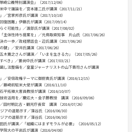
公義特別講演会」（2017/12/06）
中で議論を／宮本雄二氏が講演（2017/11/21）
／宮家邦彦氏が講演（2017/10/18）
復困難」伊藤氏が講演（2017/09/14）
ぐ可能性」／渡部氏が講演（2017/08/02）
「主体性持ち提案を」／元鳥取県知事 片山氏（2017/06/26）
の一歩／政経懇話会・辺氏講演（2017/06/26）
鍵」／安井氏講演（2017/06/26）
五木寛之さんが講演／「いまを生きる力」（2017/05/26）
べき」／姜尚中氏が講演（2017/03/21）
意識し法整備を／皇室ジャーナリストの山下晋司さんが講演
／安倍政権テーマに御厨貴氏が講演（2016/12/15）
藤崎前駐米大使が講演（2016/11/10）
平拓殖大客員教授が講演（2016/10/07）
術活用を／慶応大・金子勝教授 講演 （2016/09/06）
田村明比古・観光庁長官 講演 （2016/07/26）
ジアの道筋示す／藻谷氏（2016/06/30）
ジアの道筋示す／藻谷氏（2016/06/30）
田氏が講演／「組織にはまずモラルが必要」（2016/05/12）
院大の平岩氏が講演（2016/04/08）