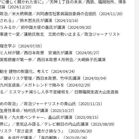
アに優しく開かれた街に」／天神１丁目の未来／西鉄、福岡地所、博多
2024/12/23）
政治／米大統領選／共同通信社客員論説委員の会田氏（2024/11/20）
れる」／鈴木哲夫氏が講演（2024/10/16）
みるか／ 前中国大使の垂氏が講演（2024/09/20）
都知事選で一変／蓮舫氏敗北 立民の勢い止まる／政治ジャーナリスト
学ぶ（2024/07/05）
人材が鍵／西日本政懇 安浦氏が講演 （2024/05/27）
／実態把握が第一歩／ 西日本政懇４月例会／大崎麻子氏講演
を 建物の耐震化、考えて（2024/04/24）
／鍵はリスク管理／西日本政懇、竹中氏講演（2024/03/04）
州支店長／メガトレンドで強みを（2024/02/29）
回る／ ミスマッチ減らし人手不足緩和を／ 日銀福岡支店大山支店長
の政治」／政治ジャーナリストの青山氏（2023/11/21）
産性革命／柏村氏が講演（2023/10/27）
を／九大発ベンチャー、畠山氏が講演（2023/09/15）
界に」／意気込み語る／テレビ朝日の内山氏講演（2023/08/09）
スク 「安さ追求 豊かさ損なう」 （2023/06/20）
 永井氏が講演／ 「年内解散」（2023/05/26）