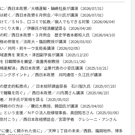
に／西日本政懇／大橋運輸・鍋嶋社長が講演（2026/07/31）
は続く／西日本政懇６月例会／中川氏が講演（2026/07/01）
けて／ＳＮＳ、口コミで拡散／個人でもできる対策（2026/06/04）
くり大事」／伊藤氏が経済展望語る（2026/04/28）
の町／西日本政懇・３月例会 歴史学者本郷和人氏（2026/04/10）
め修復を／法政大・福田教授が講演（2026/03/03）
／共同・前キーウ支局長講演（2026/02/05）
連携を 東京大・津田副学長が講演（2025/12/23）
 日韓関係を展望／奥薗秀樹教授 （2025/11/26）
差解消」 西日本政懇／企業代表の小安氏講演（2025/10/21）
ーニングポイント」／西日本政懇 共同通信・久江氏が講演
歴史的転換点」／ 日本総研調査部長 石川智久氏（2025/07/23）
離職を防ぐ」／ 西日本政懇／ 川内潤さん講演（2025/06/23）
／ 井手氏が実相を語る（2025/05/02）
停戦の行方は…／慶応大教授、錦田氏が講演（2025/04/03）
」という支援／ＮＰＯ法人抱樸理事長、奥田知志さん（2025/03/05）
に気付こう」／西日本政経懇話会／言語学者 クレシーニ・アンさん
アに優しく開かれた街に」／天神１丁目の未来／西鉄、福岡地所、博多