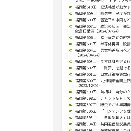
大丸、三菱地所／４社トップら討論（
福岡第610回 経済格差が動かす
福岡第609回 総選挙「民度が試さ
福岡第608回 習近平の中国をどう
福岡第607回 政治の状況 
鮫島氏講演（2024/07/24）
福岡第606回 松下幸之助の経営理念
福岡第605回 半導体再興 設計と
福岡第604回 男女格差解消へ
（2024/04/24）
福岡第603回 まずは身を守る行動
福岡第602回 「謝罪」を避ける
福岡第601回 日本政策投資銀行九
福岡第600回 九州経済全国上
（2023/12/26）
福岡第599回 首相は「自分のため
福岡第598回 チャットＧＰＴで生
福岡第597回 線虫でがん早期発見
福岡第596回 「コンテンツを世
福岡第595回 「自損型輸入」はリ
福岡第594回 共同通信論説委員長
福岡第593回 解散総選挙、今秋