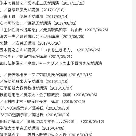
中で議論を／宮本雄二氏が講演（2017/11/21）
／宮家邦彦氏が講演（2017/10/18）
復困難」伊藤氏が講演（2017/09/14）
ぐ可能性」／渡部氏が講演（2017/08/02）
「主体性持ち提案を」／元鳥取県知事 片山氏（2017/06/26）
の一歩／政経懇話会・辺氏講演（2017/06/26）
鍵」／安井氏講演（2017/06/26）
五木寛之さんが講演／「いまを生きる力」（2017/05/26）
べき」／姜尚中氏が講演（2017/03/21）
意識し法整備を／皇室ジャーナリストの山下晋司さんが講演
／安倍政権テーマに御厨貴氏が講演（2016/12/15）
藤崎前駐米大使が講演（2016/11/10）
平拓殖大客員教授が講演（2016/10/07）
術活用を／慶応大・金子勝教授 講演 （2016/09/06）
田村明比古・観光庁長官 講演 （2016/07/26）
ジアの道筋示す／藻谷氏（2016/06/30）
ジアの道筋示す／藻谷氏（2016/06/30）
田氏が講演／「組織にはまずモラルが必要」（2016/05/12）
院大の平岩氏が講演（2016/04/08）
を減らす」 西日本政懇で佐々木氏（2016/03/16）