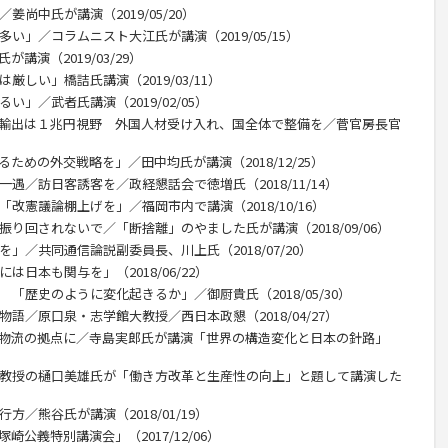
姜尚中氏が講演（2019/05/20）
い」／コラムニスト大江氏が講演（2019/05/15）
講演（2019/03/29）
厳しい」橋詰氏講演（2019/03/11）
い」／武者氏講演（2019/02/05）
産輸出は１兆円視野 外国人材受け入れ、国全体で整備を／菅官房長官
ための外交戦略を」／田中均氏が講演（2018/12/25）
一遇／訪日客誘客を／政経懇話会で徳増氏（2018/11/14）
改憲議論棚上げを」／福岡市内で講演（2018/10/16）
振り回されないで／「断捨離」のやました氏が講演（2018/09/06）
」／共同通信論説副委員長、川上氏（2018/07/20）
は日本も関与を」（2018/06/22）
 「歴史のように変化起きるか」／御厨貴氏（2018/05/30）
物語／原口泉・志学館大教授／西日本政懇（2018/04/27）
、物流の拠点に／寺島実郎氏が講演「世界の構造変化と日本の針路」
部教授の樋口美雄氏が「働き方改革と生産性の向上」と題して講演した
方／熊谷氏が講演（2018/01/19）
公義特別講演会」（2017/12/06）