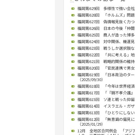
福岡第629回 多様性で強い会社
福岡第628回 「ホルムズ」問題
福岡第627回 偽情報見抜く力つ
福岡第626回 日本の今後「仲間づ
福岡第625回 商人が造った博多
福岡第624回 対中関係、機運見極
福岡第623回 戦うしか選択肢ない
福岡第622回 「共に考える」地域
福岡第621回 戦略的関係の維持を
福岡第620回 「官民連携で男女格
福岡第619回 「日本政治のタ
（2025/09/30）
福岡第618回 「今年は世界経済の
福岡第617回 「『親不孝介護』で
福岡第615回 ソ連と戦った抑留者
福岡第614回 イスラエル・ガザ
福岡第613回 「ひとりにしない
福岡第612回 「無意識の偏見
（2025/01/29）
12月 全地区合同例会 「アジ