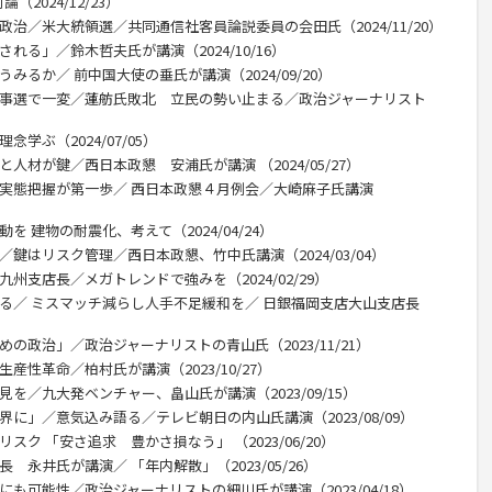
2024/12/23）
政治／米大統領選／共同通信社客員論説委員の会田氏（2024/11/20）
れる」／鈴木哲夫氏が講演（2024/10/16）
みるか／ 前中国大使の垂氏が講演（2024/09/20）
都知事選で一変／蓮舫氏敗北 立民の勢い止まる／政治ジャーナリスト
学ぶ（2024/07/05）
人材が鍵／西日本政懇 安浦氏が講演 （2024/05/27）
／実態把握が第一歩／ 西日本政懇４月例会／大崎麻子氏講演
を 建物の耐震化、考えて（2024/04/24）
／鍵はリスク管理／西日本政懇、竹中氏講演（2024/03/04）
州支店長／メガトレンドで強みを（2024/02/29）
回る／ ミスマッチ減らし人手不足緩和を／ 日銀福岡支店大山支店長
の政治」／政治ジャーナリストの青山氏（2023/11/21）
産性革命／柏村氏が講演（2023/10/27）
を／九大発ベンチャー、畠山氏が講演（2023/09/15）
界に」／意気込み語る／テレビ朝日の内山氏講演（2023/08/09）
スク 「安さ追求 豊かさ損なう」 （2023/06/20）
 永井氏が講演／ 「年内解散」（2023/05/26）
にも可能性／政治ジャーナリストの細川氏が講演（2023/04/18）