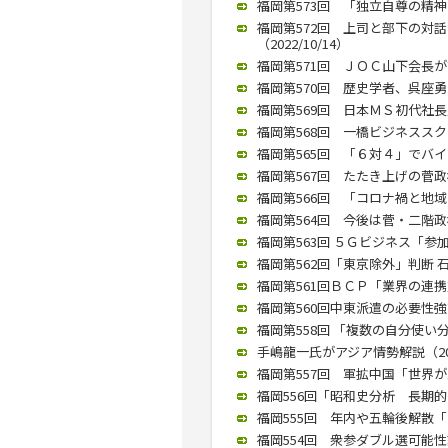
福岡第573回 「独立自尊の精神を
福岡第572回 上司と部下の対
（2022/10/14）
福岡第571回 ＪＯＣ山下会長が講演
福岡第570回 歴史学者、呉座勇一
福岡第569回 日本ＭＳ初代社長
福岡第568回 一橋ビジネススク
福岡第565回 「６対４」でバイデ
福岡第567回 たたき上げの菅政権
福岡第566回 「コロナ禍と地域
福岡第564回 今後は菅・二階政権
福岡第563回 ５Ｇビジネス「参加
福岡第562回「東京除外」判断 石破
福岡第561回ＢＣＰ「業界の連携重
福岡第560回中東派遣の必要性強調
福岡第558回 「複数の自分使い分
手嶋龍一氏がアジア情勢解説（2019
福岡第557回 軍拡中国「世界が忠
福岡556回「昭和史分析 長期的な
福岡555回 年内や五輪後解散「な
福岡554回 衆参ダブル選可能性語