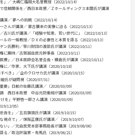
」／ 大嶋仁福岡大名誉教授（2022/10/14）
話で信頼関係を／西日本政懇／Ｚホールディングス本間氏が講演
／ 夢への挑戦（2022/10/14）
さんが講演／ 蒙古襲来の実像に迫る（2022/10/13）
／古川氏が講演／「経験や知恵、若い世代に」（2022/10/13）
ールの一條教授／ＤＸの必要性と本質を語る（2022/10/13）
ン氏勝利／笹川財団の渡部氏が講演（2022/10/11）
に期待／古賀誠自民元幹事長（2022/10/11）
医療」／日本医師会名誉会長・横倉氏が講演（2022/10/11）
に／作家、大下氏が講演（2020/10/18）
すべき」／企のクロサカ氏が講演（2020/10/15）
氏が疑問視（2020/07/31）
要」日航の佐藤氏講演／（2020/03/09）
 西日本政懇 中谷元防衛相が講演（2020/03/09）
けを」平野啓一郎さん講演（2020/03/09）
/12/05）
告を」／五百旗頭氏が講演（2019/10/15）
視点で」／保阪正康氏が講演／（2019/10/07）
い」／元自民党本部事務局長が講演（2019/08/06）
る／政治評論家・有馬氏（2019/06/21）