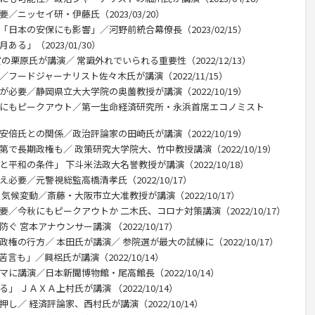
／ニッセイ研・伊藤氏（2023/03/20）
「日本の安保にも影響」／河野前統合幕僚長（2023/02/15）
る」（2023/01/30）
栗原氏が講演／ 常識外れでいられる重要性（2022/12/13）
フードジャーナリスト佐々木氏が講演（2022/11/15）
が必要／静岡県立大大学院の奥薗教授が講演（2022/10/19）
内にもピークアウト／第一生命経済研究所・永浜首席エコノミスト
安倍氏との関係／政治評論家の田崎氏が講演（2022/10/19）
で長期政権も／ 政策研究大学院大、竹中教授講演（2022/10/19）
平和の条件」 下斗米法政大名誉教授が講演（2022/10/18）
必要／元警視総監高橋清孝氏（2022/10/17）
気候変動／斎藤・大阪市立大准教授が講演（2022/10/17）
要／今秋にもピークアウトか 二木氏、コロナ対策講演（2022/10/17）
 宮本アナウンサー講演 （2022/10/17）
権の行方／ 本田氏が講演／ 参院選が最大の試練に（2022/10/17）
言も」／興梠氏が講演（2022/10/14）
に講演／日本新聞博物館・尾高館長（2022/10/14）
 ＪＡＸＡ上村氏が講演 （2022/10/14）
し／ 経済評論家、西村氏が講演（2022/10/14）