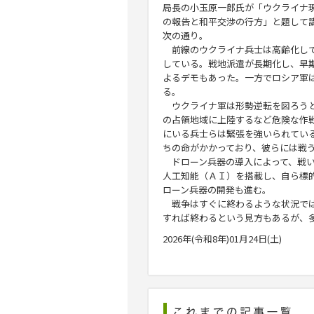
局長の
小玉原一郎
氏が「ウクライナ
の報告と和平交渉の行方」と題して
次の通り。
前線のウクライナ兵士は高齢化して
している。戦地派遣が長期化し、早
よるデモもあった。一方でロシア軍
る。
ウクライナ軍は形勢逆転を図ろうと
の占領地域に上陸するなど危険な作
にいる兵士らは緊張を強いられてい
ちの命がかかっており、彼らには戦
ドローン兵器の導入によって、戦い
人工知能（ＡＩ）を搭載し、自ら標
ローン兵器の開発も進む。
戦争はすぐに終わるような状況では
すれば終わるという見方もあるが、
2026年(令和8年)01月24日(土)