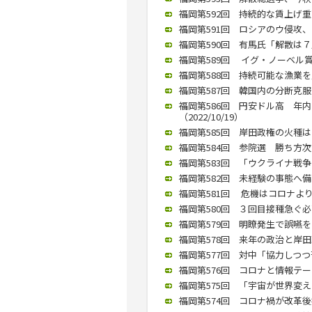
福岡第592回 持続的な賃上げ重要
福岡第591回 ロシアのウ侵攻、
福岡第590回 有馬氏「解散は７月あ
福岡第589回 イグ・ノーベル賞の
福岡第588回 持続可能な漁業を／
福岡第587回 韓国内の分断克服
福岡第586回 円安ドル高 年
（2022/10/19）
福岡第585回 岸田政権の火種は
福岡第584回 参院選 勝ち方次第
福岡第583回 「ウクライナ戦争と
福岡第582回 未経験の事態へ備え
福岡第581回 危機はコロナより
福岡第580回 ３回目接種急ぐ必
福岡第579回 明瞭発生で誤嚥を防ぐ
福岡第578回 来年の政治と岸田政
福岡第577回 対中「協力しつつ苦
福岡第576回 コロナと情報テーマ
福岡第575回 「宇宙が世界変える」
福岡第574回 コロナ禍が改革後押