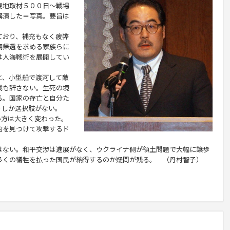
現地取材５００日～戦場
講演した＝写真。要旨は
おり、補充もなく疲弊
期帰還を求める家族らに
は人海戦術を展開してい
、小型船で渡河して敵
戦も辞さない。生死の境
る。国家の存亡と自分た
うしか選択肢がない。
方は大きく変わった。
的を見つけて攻撃するド
ない。和平交渉は進展がなく、ウクライナ側が領土問題で大幅に譲歩
多くの犠牲を払った国民が納得するのか疑問が残る。 （丹村智子）