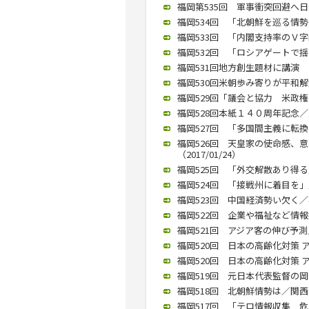
福岡第535回 軍事衝突回避へ日米
福岡534回 「北朝鮮を巡る情勢」
福岡533回 「内閣支持率のＶ字回
福岡532回 「ロシアゲートで揺ら
福岡531回地方創生題材に講演 
福岡530回米朝歩み寄りが平和解決
福岡529回「議会と協力 米政権の
福岡528回本紙１４０周年記念／
福岡527回 「多国間主義に転換す
福岡526回 天皇家の使命感、
（2017/01/24）
福岡525回 「外交解散あり得る」
福岡524回 「接戦州に着目を」／
福岡523回 中国経済勢い欠く／石
福岡522回 企業や福祉など情報技
福岡521回 アジア客の伸び予測／
福岡520回 日本の高齢化対策 ア
福岡520回 日本の高齢化対策 ア
福岡519回 元日本代表監督の岡
福岡518回 北朝鮮情勢は／関西学
福岡517回 「テロ情報収集 危険