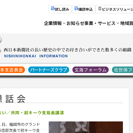
試し読み
購読申込
ビジネスソリュー
企業情報
お知らせ
事業・サービス
地域
ない／共同・前キーウ支局長講演
１日、福岡市のグランド
外信部次長で前キーウ支