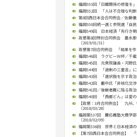
福岡553回「日韓関係の修復を」／
福岡552回 「人は不合理な判断多
第8回西日本会合同例会／佐藤優氏が
福岡550回統一選と参院選「自民は
福岡549回 日本経済「先行き明る
政懇第8回特別合同例会 農水
（2019/01/31）
政懇第7回合同例会 「結果を作る
福岡546回 ラグビーＷ杯／千載
福岡545回 元衆院議長・河野氏「
福岡544回 「過剰の三重苦」に
福岡543回 「選択肢を示す政治を
福岡542回 藪中氏「非核化交渉に
福岡541回／後継者難に陥る政治
福岡540回 「西郷どん」は愛の
【政懇：3月合同例会】 九州
（2018/03/28）
福岡第537回 慶応義塾大商学
（2018/02/09）
福岡第536回 世界と日本経済の行
【第7回西日本会合同例会】 「塚崎