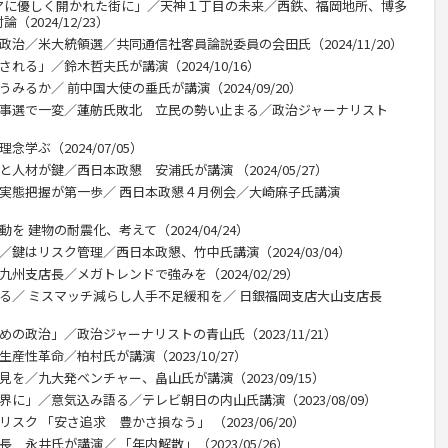
アに優しく開かれた街に」／天神１丁目の未来／西鉄、福岡地所、博多
2024/12/23）
政治／米大統領選／共同通信社客員論説委員の会田氏（2024/11/20）
れる」／鈴木哲夫氏が講演（2024/10/16）
みるか／ 前中国大使の垂氏が講演（2024/09/20）
都知事選で一変／蓮舫氏敗北 立民の勢い止まる／政治ジャーナリスト
学ぶ（2024/07/05）
人材が鍵／西日本政懇 安浦氏が講演 （2024/05/27）
／実態把握が第一歩／ 西日本政懇４月例会／大崎麻子氏講演
を 建物の耐震化、考えて（2024/04/24）
／鍵はリスク管理／西日本政懇、竹中氏講演（2024/03/04）
州支店長／メガトレンドで強みを（2024/02/29）
回る／ ミスマッチ減らし人手不足緩和を／ 日銀福岡支店大山支店長
の政治」／政治ジャーナリストの青山氏（2023/11/21）
産性革命／柏村氏が講演（2023/10/27）
を／九大発ベンチャー、畠山氏が講演（2023/09/15）
界に」／意気込み語る／テレビ朝日の内山氏講演（2023/08/09）
スク 「安さ追求 豊かさ損なう」 （2023/06/20）
 永井氏が講演／ 「年内解散」（2023/05/26）