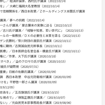
し／ 経済評論家、西村氏が講演（2022/10/14）
」／ 大嶋仁福岡大名誉教授（2022/10/14）
話で信頼関係を／西日本政懇／Ｚホールディングス本間氏が講演
／ 夢への挑戦（2022/10/14）
さんが講演／ 蒙古襲来の実像に迫る（2022/10/13）
／古川氏が講演／「経験や知恵、若い世代に」（2022/10/13）
ールの一條教授／ＤＸの必要性と本質を語る（2022/10/13）
ン氏勝利／笹川財団の渡部氏が講演（2022/10/11）
に期待／古賀誠自民元幹事長（2022/10/11）
医療」／日本医師会名誉会長・横倉氏が講演（2022/10/11）
に／作家、大下氏が講演（2020/10/18）
すべき」／企のクロサカ氏が講演（2020/10/15）
氏が疑問視（2020/07/31）
要」日航の佐藤氏講演／（2020/03/09）
 西日本政懇 中谷元防衛相が講演（2020/03/09）
けを」平野啓一郎さん講演（2020/03/09）
/12/05）
告を」／五百旗頭氏が講演（2019/10/15）
視点で」／保阪正康氏が講演／（2019/10/07）
い」／元自民党本部事務局長が講演（2019/08/06）