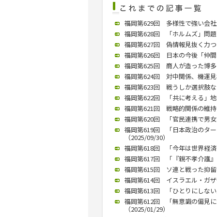
福岡第629回 多様性で強い会社
福岡第628回 「ホルムズ」問題
福岡第627回 偽情報見抜く力つ
福岡第626回 日本の今後「仲間づ
福岡第625回 商人が造った博多
福岡第624回 対中関係、機運見極
福岡第623回 戦うしか選択肢ない
福岡第622回 「共に考える」地域
福岡第621回 戦略的関係の維持を
福岡第620回 「官民連携で男女格
福岡第619回 「日本政治のタ
（2025/09/30）
福岡第618回 「今年は世界経済の
福岡第617回 「『親不孝介護』で
福岡第615回 ソ連と戦った抑留者
福岡第614回 イスラエル・ガザ
福岡第613回 「ひとりにしない
福岡第612回 「無意識の偏見
（2025/01/29）