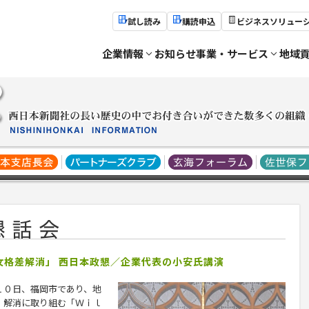
試し読み
購読申込
ビジネスソリュー
企業情報
お知らせ
事業・サービス
地域
女格差解消」 西日本政懇／企業代表の小安氏講演
１０日、福岡市であり、地
）解消に取り組む「Ｗｉｌ