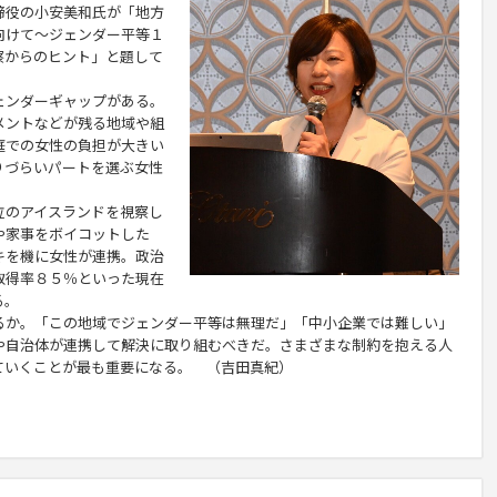
締役の
小安美和
氏が「地方
向けて～ジェンダー平等１
察からのヒント」と題して
ンダーギャップがある。
メントなどが残る地域や組
庭での女性の負担が大きい
りづらいパートを選ぶ女性
のアイスランドを視察し
や家事をボイコットした
キを機に女性が連携。政治
取得率８５％といった現在
る。
か。「この地域でジェンダー平等は無理だ」「中小企業では難しい」
や自治体が連携して解決に取り組むべきだ。さまざまな制約を抱える人
ていくことが最も重要になる。 （吉田真紀）