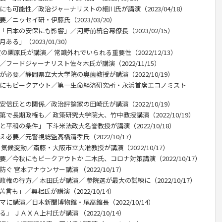
にも可能性／政治ジャーナリストの細川氏が講演（2023/04/18）
／ニッセイ研・伊藤氏（2023/03/20）
「日本の安保にも影響」／河野前統合幕僚長（2023/02/15）
る」（2023/01/30）
栗原氏が講演／ 常識外れでいられる重要性（2022/12/13）
フードジャーナリスト佐々木氏が講演（2022/11/15）
が必要／静岡県立大大学院の奥薗教授が講演（2022/10/19）
内にもピークアウト／第一生命経済研究所・永浜首席エコノミスト
安倍氏との関係／政治評論家の田崎氏が講演（2022/10/19）
で長期政権も／ 政策研究大学院大、竹中教授講演（2022/10/19）
平和の条件」 下斗米法政大名誉教授が講演（2022/10/18）
必要／元警視総監高橋清孝氏（2022/10/17）
気候変動／斎藤・大阪市立大准教授が講演（2022/10/17）
要／今秋にもピークアウトか 二木氏、コロナ対策講演（2022/10/17）
 宮本アナウンサー講演 （2022/10/17）
権の行方／ 本田氏が講演／ 参院選が最大の試練に（2022/10/17）
言も」／興梠氏が講演（2022/10/14）
に講演／日本新聞博物館・尾高館長（2022/10/14）
 ＪＡＸＡ上村氏が講演 （2022/10/14）