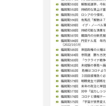
福岡第593回 解散総選挙、今秋
福岡第592回 持続的な賃上げ重要
福岡第591回 ロシアのウ侵攻、
福岡第590回 有馬氏「解散は７月あ
福岡第589回 イグ・ノーベル賞の
福岡第588回 持続可能な漁業を／
福岡第587回 韓国内の分断克服
福岡第586回 円安ドル高 年
（2022/10/19）
福岡第585回 岸田政権の火種は
福岡第584回 参院選 勝ち方次第
福岡第583回 「ウクライナ戦争と
福岡第582回 未経験の事態へ備え
福岡第581回 危機はコロナより
福岡第580回 ３回目接種急ぐ必
福岡第579回 明瞭発生で誤嚥を防ぐ
福岡第578回 来年の政治と岸田政
福岡第577回 対中「協力しつつ苦
福岡第576回 コロナと情報テーマ
福岡第575回 「宇宙が世界変える」