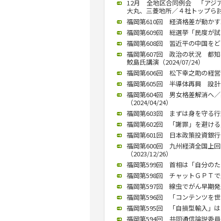
12月 全地区合同例会 「アジ
大丸、三菱地所／４社トップら討論（
福岡第610回 経済格差が動かす
福岡第609回 総選挙「民度が試さ
福岡第608回 習近平の中国をどう
福岡第607回 政治の状況 
鮫島氏講演（2024/07/24）
福岡第606回 松下幸之助の経営理念
福岡第605回 半導体再興 設計と
福岡第604回 男女格差解消へ
（2024/04/24）
福岡第603回 まずは身を守る行動
福岡第602回 「謝罪」を避ける
福岡第601回 日本政策投資銀行九
福岡第600回 九州経済全国上
（2023/12/26）
福岡第599回 首相は「自分のため
福岡第598回 チャットＧＰＴで生
福岡第597回 線虫でがん早期発見
福岡第596回 「コンテンツを世
福岡第595回 「自損型輸入」はリ
福岡第594回 共同通信論説委員長