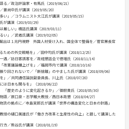
る／政治評論家・有馬氏（2019/06/21）
姜尚中氏が講演（2019/05/20）
い」／コラムニスト大江氏が講演（2019/05/15）
講演（2019/03/29）
厳しい」橋詰氏講演（2019/03/11）
い」／武者氏講演（2019/02/05）
産輸出は１兆円視野 外国人材受け入れ、国全体で整備を／菅官房長官
ための外交戦略を」／田中均氏が講演（2018/12/25）
一遇／訪日客誘客を／政経懇話会で徳増氏（2018/11/14）
改憲議論棚上げを」／福岡市内で講演（2018/10/16）
振り回されないで／「断捨離」のやました氏が講演（2018/09/06）
」／共同通信論説副委員長、川上氏（2018/07/20）
は日本も関与を」（2018/06/22）
 「歴史のように変化起きるか」／御厨貴氏（2018/05/30）
物語／原口泉・志学館大教授／西日本政懇（2018/04/27）
、物流の拠点に／寺島実郎氏が講演「世界の構造変化と日本の針路」
部教授の樋口美雄氏が「働き方改革と生産性の向上」と題して講演した
方／熊谷氏が講演（2018/01/19）