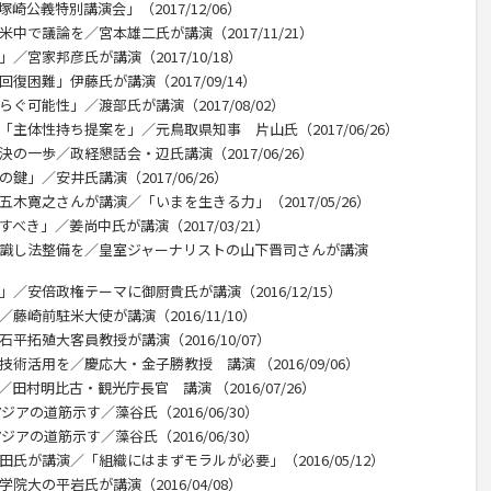
公義特別講演会」（2017/12/06）
中で議論を／宮本雄二氏が講演（2017/11/21）
／宮家邦彦氏が講演（2017/10/18）
復困難」伊藤氏が講演（2017/09/14）
ぐ可能性」／渡部氏が講演（2017/08/02）
「主体性持ち提案を」／元鳥取県知事 片山氏（2017/06/26）
の一歩／政経懇話会・辺氏講演（2017/06/26）
鍵」／安井氏講演（2017/06/26）
五木寛之さんが講演／「いまを生きる力」（2017/05/26）
べき」／姜尚中氏が講演（2017/03/21）
意識し法整備を／皇室ジャーナリストの山下晋司さんが講演
／安倍政権テーマに御厨貴氏が講演（2016/12/15）
藤崎前駐米大使が講演（2016/11/10）
平拓殖大客員教授が講演（2016/10/07）
術活用を／慶応大・金子勝教授 講演 （2016/09/06）
田村明比古・観光庁長官 講演 （2016/07/26）
ジアの道筋示す／藻谷氏（2016/06/30）
ジアの道筋示す／藻谷氏（2016/06/30）
田氏が講演／「組織にはまずモラルが必要」（2016/05/12）
院大の平岩氏が講演（2016/04/08）