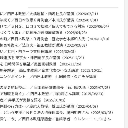
に／西日本政懇／大橋運輸・鍋嶋社長が講演（2026/07/31）
は続く／西日本政懇６月例会／中川氏が講演（2026/07/01）
けて／ＳＮＳ、口コミで拡散／個人でもできる対策（2026/06/04）
くり大事」／伊藤氏が経済展望語る（2026/04/28）
の町／西日本政懇・３月例会 歴史学者本郷和人氏（2026/04/10）
め修復を／法政大・福田教授が講演（2026/03/03）
／共同・前キーウ支局長講演（2026/02/05）
連携を 東京大・津田副学長が講演（2025/12/23）
 日韓関係を展望／奥薗秀樹教授 （2025/11/26）
差解消」 西日本政懇／企業代表の小安氏講演（2025/10/21）
ーニングポイント」／西日本政懇 共同通信・久江氏が講演
歴史的転換点」／ 日本総研調査部長 石川智久氏（2025/07/23）
離職を防ぐ」／ 西日本政懇／ 川内潤さん講演（2025/06/23）
／ 井手氏が実相を語る（2025/05/02）
停戦の行方は…／慶応大教授、錦田氏が講演（2025/04/03）
」という支援／ＮＰＯ法人抱樸理事長、奥田知志さん（2025/03/05）
に気付こう」／西日本政経懇話会／言語学者 クレシーニ・アンさん