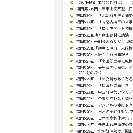
【第7回西日本会合同例会】 「塚崎
福岡第535回 軍事衝突回避へ日米
福岡534回 「北朝鮮を巡る情勢」
福岡533回 「内閣支持率のＶ字回
福岡532回 「ロシアゲートで揺ら
福岡531回地方創生題材に講演 
福岡530回米朝歩み寄りが平和解決
福岡529回「議会と協力 米政権の
福岡528回本紙１４０周年記念／
福岡527回 「多国間主義に転換す
福岡526回 天皇家の使命感、
（2017/01/24）
福岡525回 「外交解散あり得る」
福岡524回 「接戦州に着目を」／
福岡523回 中国経済勢い欠く／石
福岡522回 企業や福祉など情報技
福岡521回 アジア客の伸び予測／
福岡520回 日本の高齢化対策 ア
福岡520回 日本の高齢化対策 ア
福岡519回 元日本代表監督の岡
福岡518回 北朝鮮情勢は／関西学