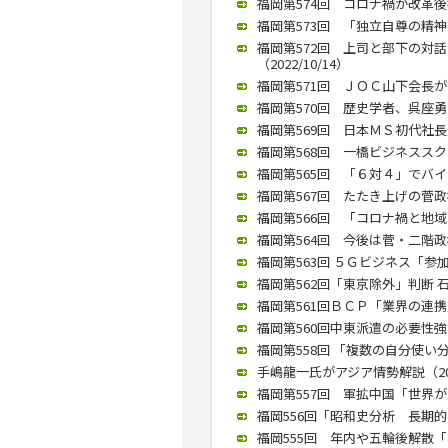
福岡第574回 コロナ禍が改革後押
福岡第573回 「独立自尊の精神を
福岡第572回 上司と部下の対
（2022/10/14）
福岡第571回 ＪＯＣ山下会長が講演
福岡第570回 歴史学者、呉座勇一
福岡第569回 日本ＭＳ初代社長
福岡第568回 一橋ビジネススク
福岡第565回 「６対４」でバイデ
福岡第567回 たたき上げの菅政権
福岡第566回 「コロナ禍と地域
福岡第564回 今後は菅・二階政権
福岡第563回 ５Ｇビジネス「参加
福岡第562回「東京除外」判断 石破
福岡第561回ＢＣＰ「業界の連携重
福岡第560回中東派遣の必要性強調
福岡第558回 「複数の自分使い分
手嶋龍一氏がアジア情勢解説（2019
福岡第557回 軍拡中国「世界が忠
福岡556回「昭和史分析 長期的な
福岡555回 年内や五輪後解散「な