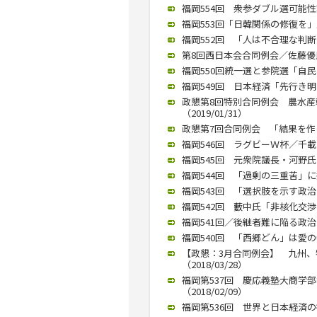
福岡554回 衆参ダブル選可能性語
福岡553回「日韓関係の修復を」／
福岡552回 「人は不合理な判断多
第8回西日本会合同例会／佐藤優氏が
福岡550回統一選と参院選「自民は
福岡549回 日本経済「先行き明る
政懇第8回特別合同例会 農水
（2019/01/31）
政懇第7回合同例会 「結果を作る
福岡546回 ラグビーＷ杯／千載
福岡545回 元衆院議長・河野氏「
福岡544回 「過剰の三重苦」に
福岡543回 「選択肢を示す政治を
福岡542回 藪中氏「非核化交渉に
福岡541回／後継者難に陥る政治
福岡540回 「西郷どん」は愛の
【政懇：3月合同例会】 九州
（2018/03/28）
福岡第537回 慶応義塾大商学
（2018/02/09）
福岡第536回 世界と日本経済の行