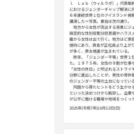
ｌ Ｌａｂ（ウィルラボ）」代表取
におけるジェンダーギャップ解消に
６年連続世界１位のアイスランド視
講演した＝写真。要旨は次の通り。
地方から女性が流出する背景にジェ
固定的な性別役割分担意識やハラス
織から女性は出て行く。地方ほど家
傾向にあり、賃金が正社員より上が
が多く、男女格差が生まれている。
昨年、「ジェンダー平等」世界１位
た。１９７５年、女性の９割が仕事
「女性の休日」と呼ばれるストライ
分野に進出したことが、男性の育休
のジェンダー平等の土台になってい
同国から得たヒントをどう生かせる
といった決めつけから脱却し、企業
が公平に働ける職場や地域をつくっ
2025年(令和7年)10月12日(日)